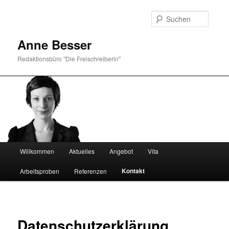
Suche
Anne Besser
Redaktionsbüro "Die Freischreiberin"
Hauptmenü
Willkommen
Aktuelles
Angebot
Vita
Zum Inhalt wechseln
Zum sekundären Inhalt wechseln
Kontakt
Arbeitsproben
Referenzen
Datenschutzerklärung