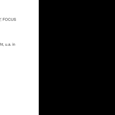
Y
,
FOCUS
, u.a. in