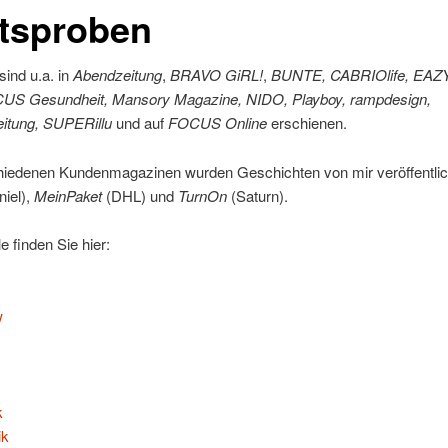
itsproben
sind u.a. in
Abendzeitung
,
BRAVO GiRL!
,
BUNTE,
CABRIOlife,
EAZ
US Gesundheit,
Mansory Magazine,
NIDO,
Playboy
,
rampdesign,
itung
, SUPERillu
und auf
FOCUS Online
erschienen.
hiedenen Kundenmagazinen wurden Geschichten von mir veröffentlicht
iel),
MeinPaket
(DHL) und
TurnOn
(Saturn).
e finden Sie hier:
w
k
ik